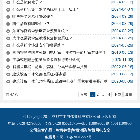
什么是热解粒子？
[2024-05-13]
什么是粉涉爆尘除尘系统的正压与负压?
[2024-04-07]
哪些粉尘容易引发爆炸？
[2024-03-29]
粉尘涉爆有哪些企业？
[2024-03-29]
如何选择粉尘涉爆安全预警系统？
[2024-03-29]
为什么需要粉尘涉爆安全预警系统？
[2024-03-29]
什么是粉尘涉爆安全预警系统？
[2024-03-29]
国内智慧消防与智慧用电厂家，排名前十的厂家有哪些？
[2019-05-13]
主动式热隐患监测预警装置获得专利金奖
[2025-11-02]
智能垃圾桶！超重、满溢、分类错误都会报警
[2022-05-18]
建筑设备一休化监控系统-哪家强
[2020-08-13]
建筑设备一体化监控系统-成都中电参与国家标准主要起草
[2020-08-09]
共
47
条
首页
1
2
3
4
下页
最后
© Copyright 2022
成都市中电伟业科技有限公司 版权所有
电话：
028-82798558
传真：028-
85321375
手机：
13880900519
18011390953
公司主营产品：智慧井盖|智慧消防|智慧用电安全
备案号：
蜀ICP备20019992号-1