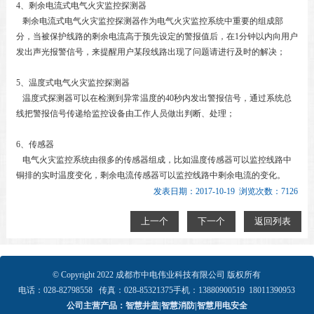
4、剩余电流式电气火灾监控探测器
剩余电流式电气火灾监控探测器作为电气火灾监控系统中重要的组成部
分，当被保护线路的剩余电流高于预先设定的警报值后，在1分钟以内向用户
发出声光报警信号，来提醒用户某段线路出现了问题请进行及时的解决；
5、温度式电气火灾监控探测器
温度式探测器可以在检测到异常温度的40秒内发出警报信号，通过系统总
线把警报信号传递给监控设备由工作人员做出判断、处理；
6、传感器
电气火灾监控系统由很多的传感器组成，比如温度传感器可以监控线路中
铜排的实时温度变化，剩余电流传感器可以监控线路中剩余电流的变化。
发表日期：2017-10-19 浏览次数：7126
上一个
下一个
返回列表
© Copyright 2022
成都市中电伟业科技有限公司 版权所有
电话：
028-82798558
传真：028-
85321375
手机：
13880900519
18011390953
公司主营产品：智慧井盖|智慧消防|智慧用电安全